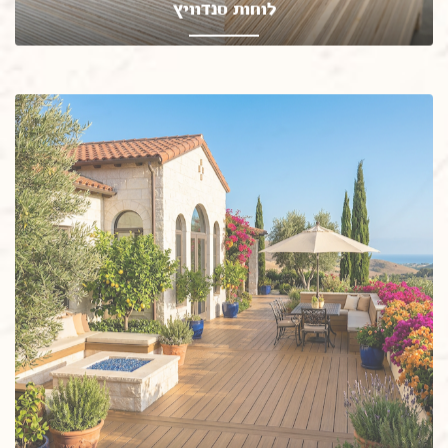
לוחות סנדוויץ
סנדביץ אוקומה \ טווין גלוי או בציפוי פורמייקה