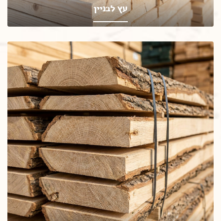
עץ לבניין
עץ לבן, לוחות פיני טגו, עץ תבניות, ועוד