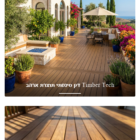
Timber Tech דק סינטתי תוצרת ארהב
דק סינטתי ללא תחזוקה, עמיד לשנים