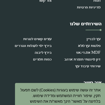
חנות
צור קשר
מדיניות פרטיות
השירותים שלנו
עץ לבניין
עצים קשים לנגרות
פלטות עץ מלא
בירץ ימי לעגלות ונגררים
MDF אמ.די.אפ
בירץ ליבנה
דק סינטתי תוצרת ארהב
כפות תמרים
שירותי עיבוד עץ
צור קשר
אתר זה עושה שימוש בעוגיות (Cookies) לשם תפעול
תקין, שיפור חוויית המשתמש ומדידת שימוש.
08-9472378
בלחיצה על 'מאשר' הינך מאשר/ת את השימוש