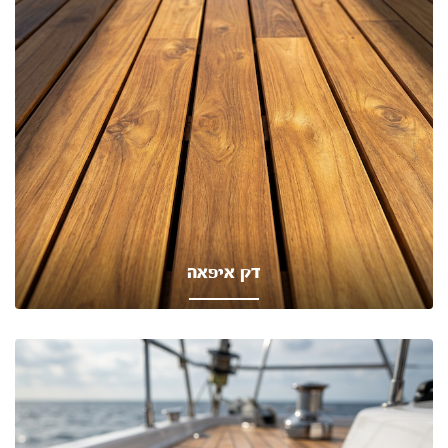
דק איפאה
לוחות עץ איפאה טבקו