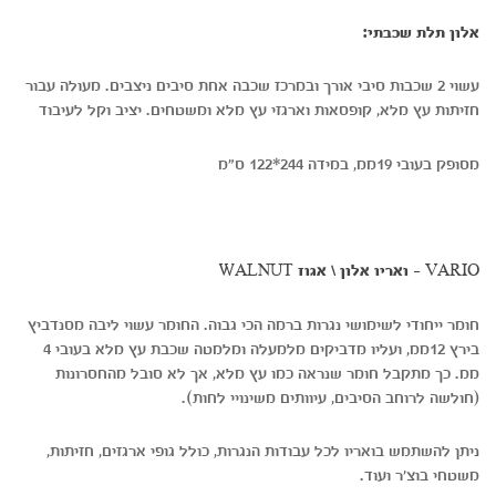
א
לון תלת שכבתי:
עשוי 2 שכבות סיבי אורך ובמרכז שכבה אחת סיבים ניצבים. מעולה עבור
חזיתות עץ מלא, קופסאות וארגזי עץ מלא ומשטחים. יציב וקל לעיבוד
מסופק בעובי 19ממ, במידה 244*122 ס"מ
VARIO - ואריו אלון \ אגוז WALNUT
חומר ייחודי לשימושי נגרות ברמה הכי גבוה. החומר עשוי ליבה מסנדביץ
בירץ 12ממ, ועליו מדביקים מלמעלה ומלמטה שכבת עץ מלא בעובי 4
ממ. כך מתקבל חומר שנראה כמו עץ מלא, אך לא סובל מהחסרונות
(חולשה לרוחב הסיבים, עיוותים משינויי לחות).
ניתן להשתמש בואריו לכל עבודות הנגרות, כולל גופי ארגזים, חזיתות,
משטחי בוצ'ר ועוד.