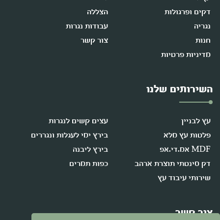
דקים ופרגולות
הצללה
נגריה
עבודות נגרות
חנות
צור קשר
מדיניות פרטיות
השירותים שלנו
עץ לבניין
עצים קשים לנגרות
פלטות עץ מלא
בירץ ימי לעגלות ונגררים
MDF אמ.די.אפ
בירץ ליבנה
דק סינטתי תוצרת ארהב
כפות תמרים
שירותי עיבוד עץ
צור קשר