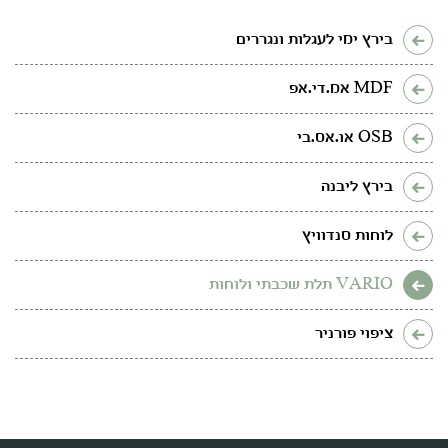
בירץ ימי לעגלות ונגררים
MDF אמ.די.אפ
OSB או.אס.בי
בירץ ליבנה
לוחות סנדוויץ
VARIO תלת שכבתי ולוחות
ציפוי פורניר