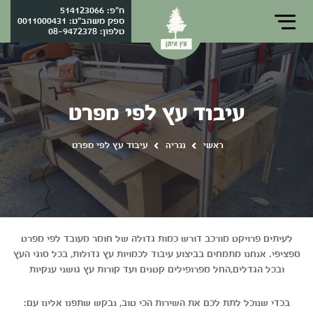
ח"פ: 514123066
ספק משהב"ט: 0011000431
טלפון:
08-9472378
עיבוד עץ לפי מפרט
ראשי
נגריה
עיבוד עץ לפי מפרט
לעיתים פרויקט מורכב דורש כמות גדולה של חומר מעובד לפי מפרט
ספציפי. אנחנו מתמחים בביצוע עיבוד לכמויות עץ גדולות, בכל סוגי העץ
ובכל הגדלים,החל מפרופילים קטנים ועד קורות עץ גושני ענקיות
בכדי שנוכל לתת לכם את השירות הכי טוב, נבקש שתפנו אלינו עם: