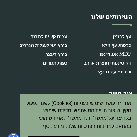
השירותים שלנו
עץ לבניין
עצים קשים לנגרות
פלטות עץ מלא
בירץ ימי לעגלות ונגררים
MDF אמ.די.אפ
בירץ ליבנה
דק סינטתי תוצרת ארהב
כפות תמרים
שירותי עיבוד עץ
צור קשר
אתר זה עושה שימוש בעוגיות (Cookies) לשם תפעול
תקין, שיפור חוויית המשתמש ומדידת שימוש.
08-9472378
בלחיצה על 'מאשר' הינך מאשר/ת את השימוש
בהתאם למדיניות הפרטיות שלנו.
מידע נוסף
david@etzeitan.co.il