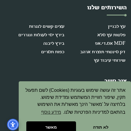
השירותים שלנו
עץ לבניין
עצים קשים לנגרות
פלטות עץ מלא
בירץ ימי לעגלות ונגררים
MDF אמ.די.אפ
בירץ ליבנה
דק סינטתי תוצרת ארהב
כפות תמרים
שירותי עיבוד עץ
צור קשר
אתר זה עושה שימוש בעוגיות (Cookies) לשם תפעול
תקין, שיפור חוויית המשתמש ומדידת שימוש.
08-9472378
בלחיצה על 'מאשר' הינך מאשר/ת את השימוש
בהתאם למדיניות הפרטיות שלנו.
מידע נוסף
david@etzeitan.co.il
לא תודה
מאשר