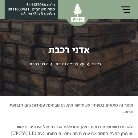
ח"פ: 514123066
ספק משהב"ט: 0011000431
טלפון:
08-9472378
אדני רכבת
ראשי
עץ לבנייה ונגרות
אדני רכבת
חומר זה מתאים במיוחד לשימושי חוץ, הן מבחינת עמידות והם מבחינת
מראה.
האדנים משמשים במקור חלק ממסילות הרכבת של אירופה, וכאשר
יעילותן כחלק מהמסילה עוברת הם נמכרים בחומר גלם (UPCYCLE)