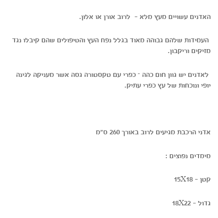
האדנים עשויים מעץ מלא - לרוב אורן או אלון.
העמידות שלהם גבוהה מאוד בגלל נפח העץ והטיפולים שהם קיבלו נגד
מזיקים וריקבון.
לאדנים יש גוון חום כהה – כפרי עם טקסטורה גסה אשר מעניקה לגינה
יופי ונוכחות של עץ כפרי עתיק.
אדני הרכבת מגיעים לרוב באורך 260 ס"מ
מימדים נפוצים :
קטן - 15X18
גדול - 18X22