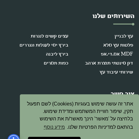
השירותים שלנו
עץ לבניין
עצים קשים לנגרות
פלטות עץ מלא
בירץ ימי לעגלות ונגררים
MDF אמ.די.אפ
בירץ ליבנה
דק סינטתי תוצרת ארהב
כפות תמרים
שירותי עיבוד עץ
צור קשר
אתר זה עושה שימוש בעוגיות (Cookies) לשם תפעול
תקין, שיפור חוויית המשתמש ומדידת שימוש.
08-9472378
בלחיצה על 'מאשר' הינך מאשר/ת את השימוש
בהתאם למדיניות הפרטיות שלנו.
מידע נוסף
david@etzeitan.co.il